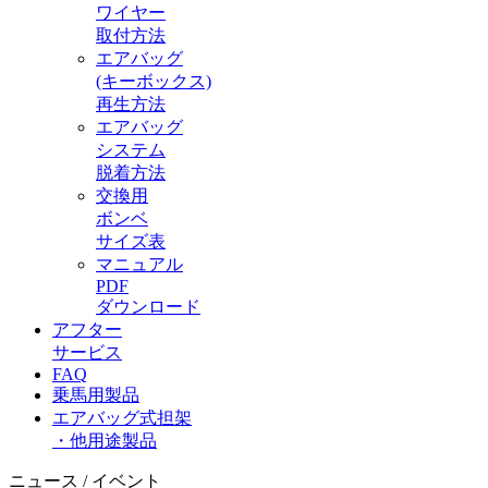
ワイヤー
取付方法
エアバッグ
(キーボックス)
再生方法
エアバッグ
システム
脱着方法
交換用
ボンベ
サイズ表
マニュアル
PDF
ダウンロード
アフター
サービス
FAQ
乗馬用製品
エアバッグ式担架
・他用途製品
ニュース / イベント