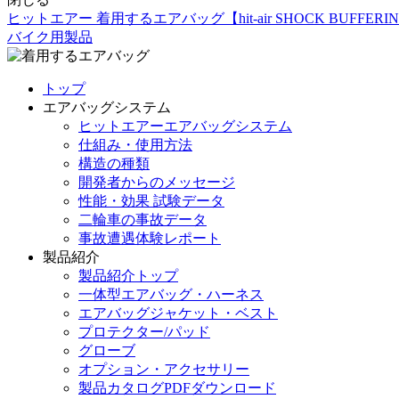
ヒットエアー 着用するエアバッグ【hit-air SHOCK BUFFERIN
バイク用製品
トップ
エアバッグシステム
ヒットエアーエアバッグシステム
仕組み・使用方法
構造の種類
開発者からのメッセージ
性能・効果 試験データ
二輪車の事故データ
事故遭遇体験レポート
製品紹介
製品紹介トップ
一体型エアバッグ・ハーネス
エアバッグジャケット・ベスト
プロテクター/パッド
グローブ
オプション・アクセサリー
製品カタログPDFダウンロード