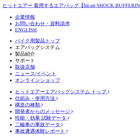
ヒットエアー 着用するエアバッグ【hit-air SHOCK BUFFERIN
企業情報
お問い合わせ・資料請求
ENGLISH
バイク用製品トップ
エアバッグシステム
製品紹介
サポート
取扱店舗
ニュース/イベント
オンラインショップ
ヒットエアーエアバッグシステム トップ
仕組み・使用方法
構造の種類
開発者からのメッセージ
性能・効果 試験データ
二輪車の事故データ
事故遭遇体験レポート