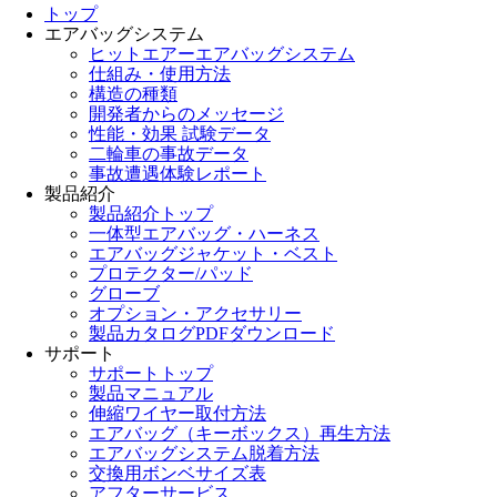
トップ
エアバッグシステム
ヒットエアーエアバッグシステム
仕組み・使用方法
構造の種類
開発者からのメッセージ
性能・効果 試験データ
二輪車の事故データ
事故遭遇体験レポート
製品紹介
製品紹介トップ
一体型エアバッグ・ハーネス
エアバッグジャケット・ベスト
プロテクター/パッド
グローブ
オプション・アクセサリー
製品カタログPDFダウンロード
サポート
サポートトップ
製品マニュアル
伸縮ワイヤー取付方法
エアバッグ（キーボックス）再生方法
エアバッグシステム脱着方法
交換用ボンベサイズ表
アフターサービス