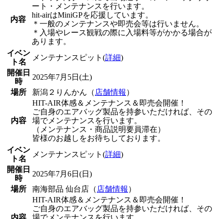
ート・メンテナンスを行います。
hit-airはMiniGPを応援しています。
内容
＊一般のメンテナンスや即売会等は行いません。
＊入場やレース観戦の際に入場料等がかかる場合が
あります。
イベン
メンテナンスピット(
詳細
)
ト名
開催日
2025年7月5日(土)
時
場所
新潟２りんかん（
店舗情報
）
HIT-AIR体感＆メンテナンス＆即売会開催！
ご自身のエアバッグ製品を持参いただければ、その
内容
場でメンテナンスを行います。
（メンテナンス・商品説明要員滞在）
皆様のお越しをお待ちしております。
イベン
メンテナンスピット(
詳細
)
ト名
開催日
2025年7月6日(日)
時
場所
南海部品 仙台店（
店舗情報
）
HIT-AIR体感＆メンテナンス＆即売会開催！
ご自身のエアバッグ製品を持参いただければ、その
内容
場でメンテナンスを行います。