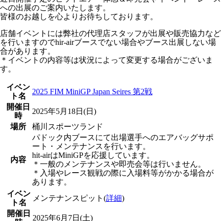
への出展のご案内いたします。
皆様のお越しを心よりお待ちしております。
店舗イベントには弊社の代理店スタッフが出展や販売協力など
を行いますのでhir-airブースでない場合やブース出展しない場
合があります。
＊イベントの内容等は状況によって変更する場合がございま
す。
イベン
2025 FIM MiniGP Japan Seires 第2戦
ト名
開催日
2025年5月18日(日)
時
場所
桶川スポーツランド
パドック内ブースにて出場選手へのエアバッグサポ
ート・メンテナンスを行います。
hit-airはMiniGPを応援しています。
内容
＊一般のメンテナンスや即売会等は行いません。
＊入場やレース観戦の際に入場料等がかかる場合が
あります。
イベン
メンテナンスピット(
詳細
)
ト名
開催日
2025年6月7日(土)