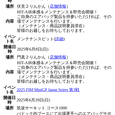
時
場所
伏見２りんかん（
店舗情報
）
HIT-AIR体感＆メンテナンス＆即売会開催！
ご自身のエアバッグ製品を持参いただければ、その
内容
場でメンテナンスを行います。
（メンテナンス・商品説明要員滞在）
皆様のお越しをお待ちしております。
イベン
メンテナンスピット(
詳細
)
ト名
開催日
2025年6月8日(日)
時
場所
門真２りんかん（
店舗情報
）
HIT-AIR体感＆メンテナンス＆即売会開催！
ご自身のエアバッグ製品を持参いただければ、その
内容
場でメンテナンスを行います。
（メンテナンス・商品説明要員滞在）
皆様のお越しをお待ちしております。
イベン
2025 FIM MiniGP Japan Seires 第3戦
ト名
開催日
2025年6月29日(日)
時
場所
筑波サーキット コース1000
パドック内ブースにて出場選手へのエアバッグサポ