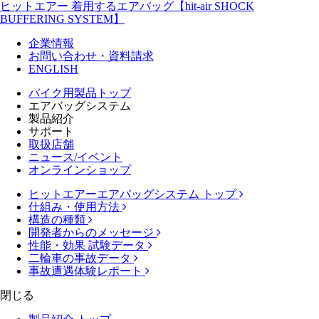
ヒットエアー 着用するエアバッグ【hit-air SHOCK
BUFFERING SYSTEM】
企業情報
お問い合わせ・資料請求
ENGLISH
バイク用製品トップ
エアバッグシステム
製品紹介
サポート
取扱店舗
ニュース/イベント
オンラインショップ
ヒットエアーエアバッグシステム トップ
仕組み・使用方法
構造の種類
開発者からのメッセージ
性能・効果 試験データ
二輪車の事故データ
事故遭遇体験レポート
閉じる