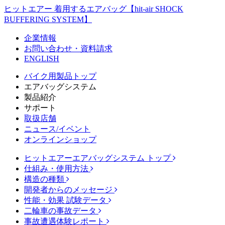
ヒットエアー 着用するエアバッグ【hit-air SHOCK
BUFFERING SYSTEM】
企業情報
お問い合わせ・資料請求
ENGLISH
バイク用製品トップ
エアバッグシステム
製品紹介
サポート
取扱店舗
ニュース/イベント
オンラインショップ
ヒットエアーエアバッグシステム トップ
仕組み・使用方法
構造の種類
開発者からのメッセージ
性能・効果 試験データ
二輪車の事故データ
事故遭遇体験レポート