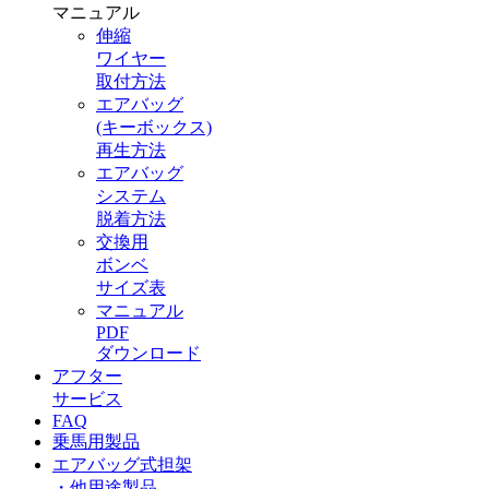
マニュアル
伸縮
ワイヤー
取付方法
エアバッグ
(キーボックス)
再生方法
エアバッグ
システム
脱着方法
交換用
ボンベ
サイズ表
マニュアル
PDF
ダウンロード
アフター
サービス
FAQ
乗馬用製品
エアバッグ式担架
・他用途製品