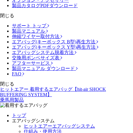
オプション・アクセサリー
製品カタログPDFダウンロード
閉じる
サポート トップ
製品マニュアル
伸縮ワイヤー取付方法
エアバッグ(キーボックス B型)再生方法
エアバッグ(キーボックス Y型)再生方法
エアバッグシステム脱着方法
交換用ボンベサイズ表
アフターサービス
製品マニュアル ダウンロード
FAQ
閉じる
ヒットエアー 着用するエアバッグ【hit-air SHOCK
BUFFERING SYSTEM】
乗馬用製品
トップ
エアバッグシステム
ヒットエアーエアバッグシステム
仕組み・使用方法