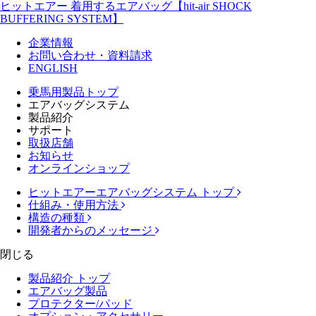
ヒットエアー 着用するエアバッグ【hit-air SHOCK
BUFFERING SYSTEM】
企業情報
お問い合わせ・資料請求
ENGLISH
乗馬用製品トップ
エアバッグシステム
製品紹介
サポート
取扱店舗
お知らせ
オンラインショップ
ヒットエアーエアバッグシステム トップ
仕組み・使用方法
構造の種類
開発者からのメッセージ
閉じる
製品紹介 トップ
エアバッグ製品
プロテクター/パッド