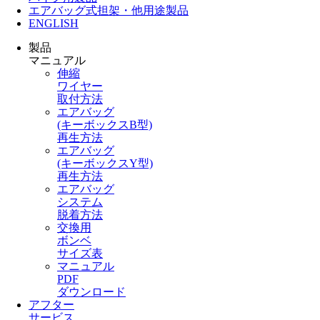
エアバッグ式担架・他用途製品
ENGLISH
製品
マニュアル
伸縮
ワイヤー
取付方法
エアバッグ
(キーボックスB型)
再生方法
エアバッグ
(キーボックスY型)
再生方法
エアバッグ
システム
脱着方法
交換用
ボンベ
サイズ表
マニュアル
PDF
ダウンロード
アフター
サービス