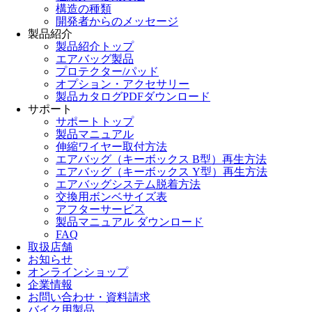
構造の種類
開発者からのメッセージ
製品紹介
製品紹介トップ
エアバッグ製品
プロテクター/パッド
オプション・アクセサリー
製品カタログPDFダウンロード
サポート
サポートトップ
製品マニュアル
伸縮ワイヤー取付方法
エアバッグ（キーボックス B型）再生方法
エアバッグ（キーボックス Y型）再生方法
エアバッグシステム脱着方法
交換用ボンベサイズ表
アフターサービス
製品マニュアル ダウンロード
FAQ
取扱店舗
お知らせ
オンラインショップ
企業情報
お問い合わせ・資料請求
バイク用製品