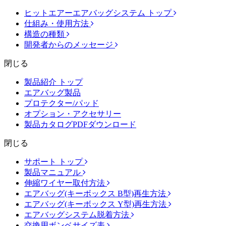
ヒットエアーエアバッグシステム トップ
仕組み・使用方法
構造の種類
開発者からのメッセージ
閉じる
製品紹介 トップ
エアバッグ製品
プロテクター/パッド
オプション・アクセサリー
製品カタログPDFダウンロード
閉じる
サポート トップ
製品マニュアル
伸縮ワイヤー取付方法
エアバッグ(キーボックス B型)再生方法
エアバッグ(キーボックス Y型)再生方法
エアバッグシステム脱着方法
交換用ボンベサイズ表