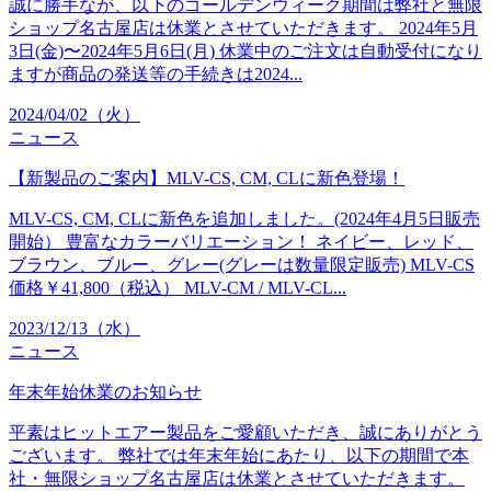
誠に勝手なが、以下のゴールデンウィーク期間は弊社と無限
ショップ名古屋店は休業とさせていただきます。 2024年5月
3日(金)〜2024年5月6日(月) 休業中のご注文は自動受付になり
ますが商品の発送等の手続きは2024...
2024/04/02（火）
ニュース
【新製品のご案内】MLV-CS, CM, CLに新色登場！
MLV-CS, CM, CLに新色を追加しました。(2024年4月5日販売
開始） 豊富なカラーバリエーション！ ネイビー、レッド、
ブラウン、ブルー、グレー(グレーは数量限定販売) MLV-CS
価格￥41,800（税込） MLV-CM / MLV-CL...
2023/12/13（水）
ニュース
年末年始休業のお知らせ
平素はヒットエアー製品をご愛顧いただき、誠にありがとう
ございます。 弊社では年末年始にあたり、以下の期間で本
社・無限ショップ名古屋店は休業とさせていただきます。