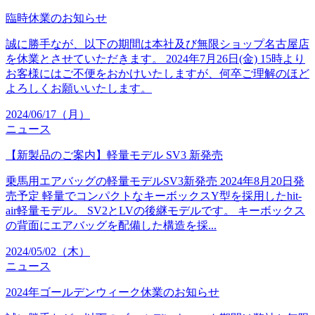
臨時休業のお知らせ
誠に勝手なが、以下の期間は本社及び無限ショップ名古屋店
を休業とさせていただきます。 2024年7月26日(金) 15時より
お客様にはご不便をおかけいたしますが、何卒ご理解のほど
よろしくお願いいたします。
2024/06/17（月）
ニュース
【新製品のご案内】軽量モデル SV3 新発売
乗馬用エアバッグの軽量モデルSV3新発売 2024年8月20日発
売予定 軽量でコンパクトなキーボックスY型を採用したhit-
air軽量モデル。 SV2とLVの後継モデルです。 キーボックス
の背面にエアバッグを配備した構造を採...
2024/05/02（木）
ニュース
2024年ゴールデンウィーク休業のお知らせ