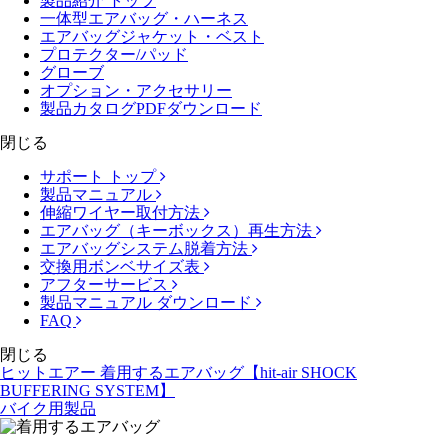
製品紹介 トップ
一体型エアバッグ・ハーネス
エアバッグジャケット・ベスト
プロテクター/パッド
グローブ
オプション・アクセサリー
製品カタログPDFダウンロード
閉じる
サポート トップ
製品マニュアル
伸縮ワイヤー取付方法
エアバッグ（キーボックス）再生方法
エアバッグシステム脱着方法
交換用ボンベサイズ表
アフターサービス
製品マニュアル ダウンロード
FAQ
閉じる
ヒットエアー 着用するエアバッグ【hit-air SHOCK
BUFFERING SYSTEM】
バイク用製品