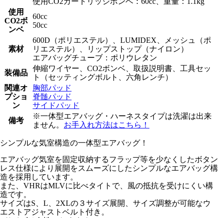
使用CO2カートリッジボンベ：60cc、重量：1.1kg
使用
60cc
CO2ボ
50cc
ンベ
600D（ポリエステル）、LUMIDEX、メッシュ（ポ
素材
リエステル）、リップストップ（ナイロン）
エアバッグチューブ：ポリウレタン
伸縮ワイヤー、CO2ボンベ、取扱説明書、工具セッ
装備品
ト（セッティングボルト、六角レンチ）
関連オ
胸部パッド
プショ
脊髄パッド
ン
サイドパッド
※一体型エアバッグ・ハーネスタイプは洗濯は出来
備考
ません。
お手入れ方法はこちら！
シンプルな気室構造の一体型エアバッグ！
エアバッグ気室を固定収納するフラップ等を少なくしたボタン
レス仕様により展開をスムーズにしたシンプルなエアバッグ構
造を採用しています。
また、VHRはMLVに比べタイトで、風の抵抗を受けにくい構
造です。
サイズはS、L、2XLの３サイズ展開、サイズ調整が可能なウ
エストアジャストベルト付き。