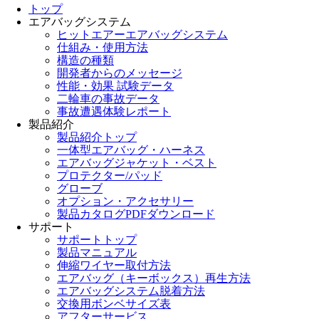
トップ
エアバッグシステム
ヒットエアーエアバッグシステム
仕組み・使用方法
構造の種類
開発者からのメッセージ
性能・効果 試験データ
二輪車の事故データ
事故遭遇体験レポート
製品紹介
製品紹介トップ
一体型エアバッグ・ハーネス
エアバッグジャケット・ベスト
プロテクター/パッド
グローブ
オプション・アクセサリー
製品カタログPDFダウンロード
サポート
サポートトップ
製品マニュアル
伸縮ワイヤー取付方法
エアバッグ（キーボックス）再生方法
エアバッグシステム脱着方法
交換用ボンベサイズ表
アフターサービス