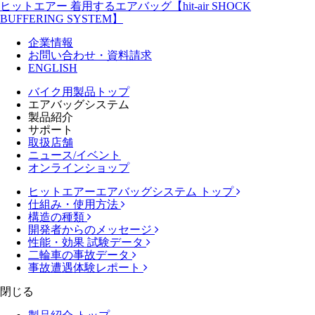
ヒットエアー 着用するエアバッグ【hit-air SHOCK
BUFFERING SYSTEM】
企業情報
お問い合わせ・資料請求
ENGLISH
バイク用製品トップ
エアバッグシステム
製品紹介
サポート
取扱店舗
ニュース/イベント
オンラインショップ
ヒットエアーエアバッグシステム トップ
仕組み・使用方法
構造の種類
開発者からのメッセージ
性能・効果 試験データ
二輪車の事故データ
事故遭遇体験レポート
閉じる