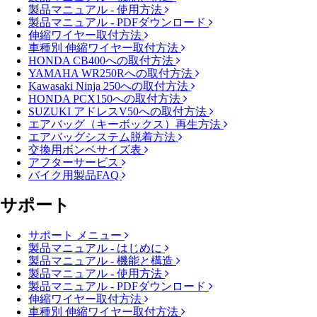
製品マニュアル - 使用方法
製品マニュアル - PDFダウンロード
伸縮ワイヤー取付方法
車種別 伸縮ワイヤー取付方法
HONDA CB400への取付方法
YAMAHA WR250Rへの取付方法
Kawasaki Ninja 250への取付方法
HONDA PCX150への取付方法
SUZUKI アドレスV50への取付方法
エアバッグ（キーボックス）再生方法
エアバッグシステム脱着方法
交換用ボンベサイズ表
アフターサービス
バイク用製品FAQ
サポート
サポート メニュー
製品マニュアル - はじめに
製品マニュアル - 機能と構造
製品マニュアル - 使用方法
製品マニュアル - PDFダウンロード
伸縮ワイヤー取付方法
車種別 伸縮ワイヤー取付方法