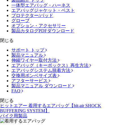
製品紹介 トップ
一体型エアバッグ・ハーネス
エアバッグジャケット・ベスト
プロテクター/パッド
グローブ
オプション・アクセサリー
製品カタログPDFダウンロード
閉じる
サポート トップ
製品マニュアル
伸縮ワイヤー取付方法
エアバッグ（キーボックス）再生方法
エアバッグシステム脱着方法
交換用ボンベサイズ表
アフターサービス
製品マニュアル ダウンロード
FAQ
閉じる
ヒットエアー 着用するエアバッグ【hit-air SHOCK
BUFFERING SYSTEM】
バイク用製品