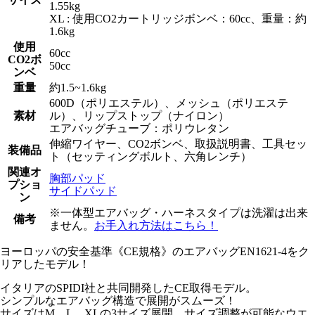
1.55kg
XL : 使用CO2カートリッジボンベ：60cc、重量：約
1.6kg
使用
60cc
CO2ボ
50cc
ンベ
重量
約1.5~1.6kg
600D（ポリエステル）、メッシュ（ポリエステ
素材
ル）、リップストップ（ナイロン）
エアバッグチューブ：ポリウレタン
伸縮ワイヤー、CO2ボンベ、取扱説明書、工具セッ
装備品
ト（セッティングボルト、六角レンチ）
関連オ
胸部パッド
プショ
サイドパッド
ン
※一体型エアバッグ・ハーネスタイプは洗濯は出来
備考
ません。
お手入れ方法はこちら！
ヨーロッパの安全基準《CE規格》のエアバッグEN1621-4をク
リアしたモデル！
イタリアのSPIDI社と共同開発したCE取得モデル。
シンプルなエアバッグ構造で展開がスムーズ！
サイズはM、L、XLの3サイズ展開、サイズ調整が可能なウエ