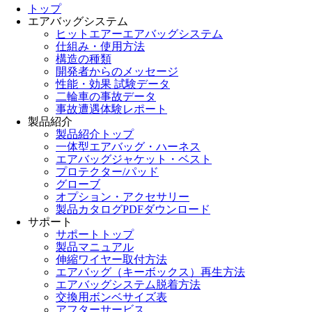
トップ
エアバッグシステム
ヒットエアーエアバッグシステム
仕組み・使用方法
構造の種類
開発者からのメッセージ
性能・効果 試験データ
二輪車の事故データ
事故遭遇体験レポート
製品紹介
製品紹介トップ
一体型エアバッグ・ハーネス
エアバッグジャケット・ベスト
プロテクター/パッド
グローブ
オプション・アクセサリー
製品カタログPDFダウンロード
サポート
サポートトップ
製品マニュアル
伸縮ワイヤー取付方法
エアバッグ（キーボックス）再生方法
エアバッグシステム脱着方法
交換用ボンベサイズ表
アフターサービス