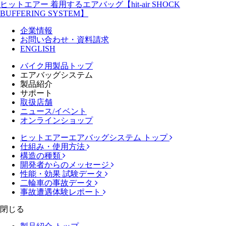
ヒットエアー 着用するエアバッグ【hit-air SHOCK
BUFFERING SYSTEM】
企業情報
お問い合わせ・資料請求
ENGLISH
バイク用製品トップ
エアバッグシステム
製品紹介
サポート
取扱店舗
ニュース/イベント
オンラインショップ
ヒットエアーエアバッグシステム トップ
仕組み・使用方法
構造の種類
開発者からのメッセージ
性能・効果 試験データ
二輪車の事故データ
事故遭遇体験レポート
閉じる