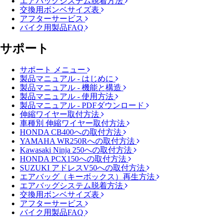
エアバッグシステム脱着方法
交換用ボンベサイズ表
アフターサービス
バイク用製品FAQ
サポート
サポート メニュー
製品マニュアル - はじめに
製品マニュアル - 機能と構造
製品マニュアル - 使用方法
製品マニュアル - PDFダウンロード
伸縮ワイヤー取付方法
車種別 伸縮ワイヤー取付方法
HONDA CB400への取付方法
YAMAHA WR250Rへの取付方法
Kawasaki Ninja 250への取付方法
HONDA PCX150への取付方法
SUZUKI アドレスV50への取付方法
エアバッグ（キーボックス）再生方法
エアバッグシステム脱着方法
交換用ボンベサイズ表
アフターサービス
バイク用製品FAQ